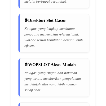
melalui berbagai perangkat.
Direktori Slot Gacor
Kategori yang lengkap membantu
pengguna menemukan referensi Link
Slot777 sesuai kebutuhan dengan lebih
efisien.
WOPSLOT Akses Mudah
Navigasi yang ringan dan halaman
yang tertata memberikan pengalaman
menjelajah situs yang lebih nyaman
setiap saat.