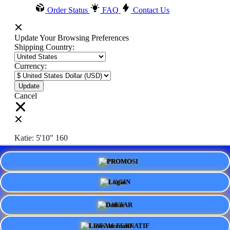
Order Status
FAQ
Contact Us
Update Your Browsing Preferences
Shipping Country:
Currency:
Cancel
Katie:
5'10"
160
PROMO
Select your person:
Male
Female
LOGIN
Height
Short
Med
Tall
DAFTAR
Weight
Slim
Avg
Heavy
LINK ALTERNATIF