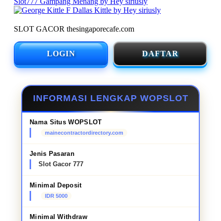
SLOT GACOR thesingaporecafe.com
LOGIN
DAFTAR
INFORMASI LENGKAP WOPSLOT
Nama Situs WOPSLOT
mainecontractordirectory.com
Jenis Pasaran
Slot Gacor 777
Minimal Deposit
IDR 5000
Minimal Withdraw