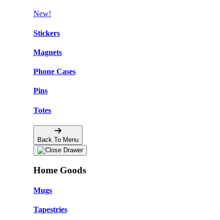
New!
Stickers
Magnets
Phone Cases
Pins
Totes
Back To Menu
Home Goods
Mugs
Tapestries