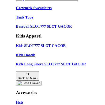
Crewneck Sweatshirts
Tank Tops
Baseball SLOT777 SLOT GACOR
Kids Apparel
Kids SLOT777 SLOT GACOR
Kids Hoodie
Kids Long Sleeve SLOT777 SLOT GACOR
Back To Menu
Accessories
Hats