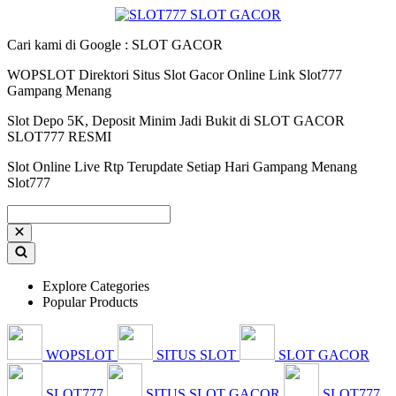
Cari kami di Google : SLOT GACOR
WOPSLOT Direktori Situs Slot Gacor Online Link Slot777
Gampang Menang
Slot Depo 5K, Deposit Minim Jadi Bukit di SLOT GACOR
SLOT777 RESMI
Slot Online Live Rtp Terupdate Setiap Hari Gampang Menang
Slot777
Explore Categories
Popular Products
WOPSLOT
SITUS SLOT
SLOT GACOR
SLOT777
SITUS SLOT GACOR
SLOT777