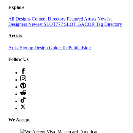
Explore
All Designs
Content Directory
Featured Artists
Newest
Designers
Newest SLOT777 SLOT GACOR
Tag Directory
Artists
Artist Signup
Design Guide
TeePublic Blog
Follow Us
We Accept